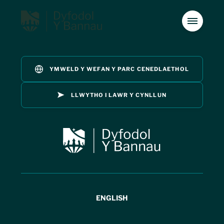
YMWELD Y WEFAN Y PARC CENEDLAETHOL
Rhagymadrodd
01
LLWYTHO I LAWR Y CYNLLUN
Nodweddion Arbenig
02
Rhagymadrodd
01
Y Cynllun
03
Nodweddion Arbenig
Materion
02
04
ENGLISH
Gweledigaeth
05
Y Cynllun
03